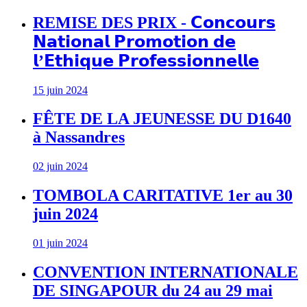
REMISE DES PRIX - 𝗖𝗼𝗻𝗰𝗼𝘂𝗿𝘀
𝗡𝗮𝘁𝗶𝗼𝗻𝗮𝗹 𝗣𝗿𝗼𝗺𝗼𝘁𝗶𝗼𝗻 𝗱𝗲
𝗹’𝗘𝘁𝗵𝗶𝗾𝘂𝗲 𝗣𝗿𝗼𝗳𝗲𝘀𝘀𝗶𝗼𝗻𝗻𝗲𝗹𝗹𝗲
15 juin 2024
FÊTE DE LA JEUNESSE DU D1640
à Nassandres
02 juin 2024
TOMBOLA CARITATIVE 1er au 30
juin 2024
01 juin 2024
CONVENTION INTERNATIONALE
DE SINGAPOUR du 24 au 29 mai