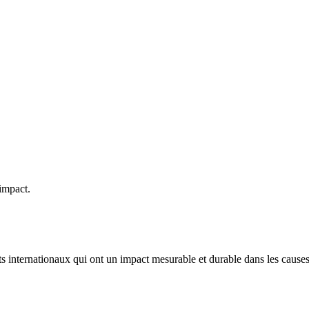
organisation qui souhaite établir un partenariat a
Commencer
ary club à la recherche d'un partenariat pour mo
En savoir plus
impact.
ts internationaux qui ont un impact mesurable et durable dans les causes