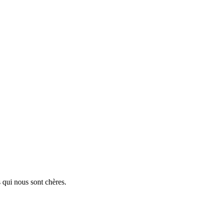
vec le Rotary ?
nter une action ?
 qui nous sont chères.