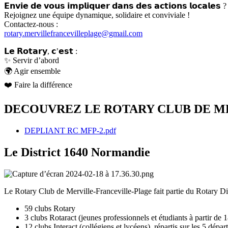
𝗘𝗻𝘃𝗶𝗲 𝗱𝗲 𝘃𝗼𝘂𝘀 𝗶𝗺𝗽𝗹𝗶𝗾𝘂𝗲𝗿 𝗱𝗮𝗻𝘀 𝗱𝗲𝘀 𝗮𝗰𝘁𝗶𝗼𝗻𝘀 𝗹𝗼𝗰𝗮𝗹𝗲𝘀 ?
Rejoignez une équipe dynamique, solidaire et conviviale !
Contactez-nous :
rotary.mervillefrancevilleplage@gmail.com
𝗟𝗲 𝗥𝗼𝘁𝗮𝗿𝘆, 𝗰’𝗲𝘀𝘁 :
✨
Servir d’abord
🌍
Agir ensemble
❤️
Faire la différence
DECOUVREZ LE ROTARY CLUB DE MERV
DEPLIANT RC MFP-2.pdf
Le District 1640 Normandie
Le Rotary Club de Merville-Franceville-Plage fait partie du Rotary Di
59 clubs Rotary
3 clubs Rotaract (jeunes professionnels et étudiants à partir de 
12 clubs Interact (collégiens et lycéens), répartis sur les 5 dép