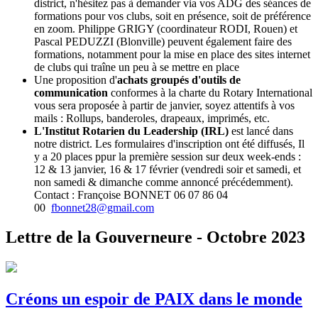
district, n'hésitez pas à demander via vos ADG des séances de
formations pour vos clubs, soit en présence, soit de préférence
en zoom. Philippe GRIGY (coordinateur RODI, Rouen) et
Pascal PEDUZZI (Blonville) peuvent également faire des
formations, notamment pour la mise en place des sites internet
de clubs qui traîne un peu à se mettre en place
Une proposition d'
achats groupés d'outils de
communication
conformes à la charte du Rotary International
vous sera proposée à partir de janvier, soyez attentifs à vos
mails : Rollups, banderoles, drapeaux, imprimés, etc.
L'Institut Rotarien du Leadership (IRL)
est lancé dans
notre district. Les formulaires d'inscription ont été diffusés, Il
y a 20 places ppur la première session sur deux week-ends :
12 & 13 janvier, 16 & 17 février (vendredi soir et samedi, et
non samedi & dimanche comme annoncé précédemment).
Contact : Françoise BONNET 06 07 86 04
00‬
fbonnet28@gmail.com
Lettre de la Gouverneure - Octobre 2023
Créons un espoir de PAIX dans le monde