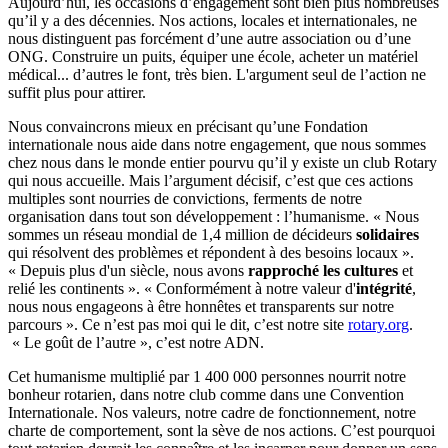
Aujourd’hui, les occasions d’engagement sont bien plus nombreuses
qu’il y a des décennies. Nos actions, locales et internationales, ne
nous distinguent pas forcément d’une autre association ou d’une
ONG. Construire un puits, équiper une école, acheter un matériel
médical... d’autres le font, très bien. L'argument seul de l’action ne
suffit plus pour attirer.
Nous convaincrons mieux en précisant qu’une Fondation
internationale nous aide dans notre engagement, que nous sommes
chez nous dans le monde entier pourvu qu’il y existe un club Rotary
qui nous accueille. Mais l’argument décisif, c’est que ces actions
multiples sont nourries de convictions, ferments de notre
organisation dans tout son développement : l’humanisme. « Nous
sommes un réseau mondial de 1,4 million de décideurs
solidaires
qui résolvent des problèmes et répondent à des besoins locaux ».
« Depuis plus d'un siècle, nous avons
rapproché les cultures
et
relié les continents ». « Conformément à notre valeur d'
intégrité
,
nous nous engageons à être honnêtes et transparents sur notre
parcours ». Ce n’est pas moi qui le dit, c’est notre site
rotary.org
.
« Le goût de l’autre », c’est notre ADN.
Cet humanisme multiplié par 1 400 000 personnes nourrit notre
bonheur rotarien, dans notre club comme dans une Convention
Internationale. Nos valeurs, notre cadre de fonctionnement, notre
charte de comportement, sont la sève de nos actions. C’est pourquoi